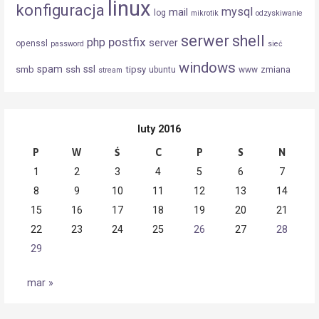
linux
konfiguracja
mysql
mail
log
mikrotik
odzyskiwanie
serwer
shell
postfix
php
server
openssl
password
sieć
windows
spam
ssl
smb
ssh
tipsy
ubuntu
www
zmiana
stream
luty 2016
P
W
Ś
C
P
S
N
1
2
3
4
5
6
7
8
9
10
11
12
13
14
15
16
17
18
19
20
21
22
23
24
25
26
27
28
29
mar »