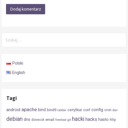
Szukaj:
Polski
English
Tagi
apache
android
config
bind
bind9
certyfikat
conf
cron
caldav
dav
debian
hacki
hacks
dns
hasło
email
dovecot
http
freebsd
git