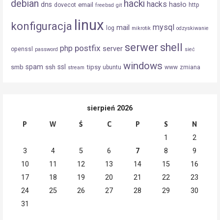
debian
hacki
hacks
dns
hasło
email
dovecot
http
freebsd
git
linux
konfiguracja
mysql
mail
log
mikrotik
odzyskiwanie
serwer
shell
postfix
php
server
openssl
password
sieć
windows
spam
ssl
smb
ssh
tipsy
ubuntu
www
zmiana
stream
sierpień 2026
P
W
Ś
C
P
S
N
1
2
3
4
5
6
7
8
9
10
11
12
13
14
15
16
17
18
19
20
21
22
23
24
25
26
27
28
29
30
31