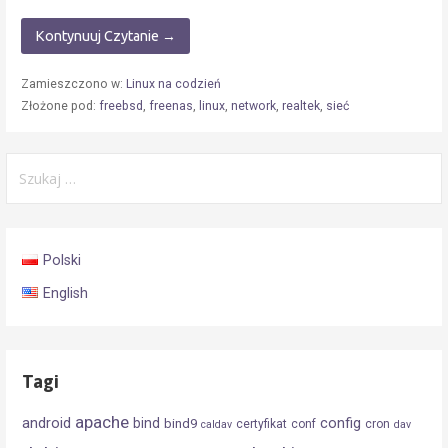
Kontynuuj Czytanie →
Zamieszczono w:
Linux na codzień
Złożone pod:
freebsd
,
freenas
,
linux
,
network
,
realtek
,
sieć
Szukaj:
Polski
English
Tagi
apache
android
config
bind
bind9
certyfikat
conf
cron
caldav
dav