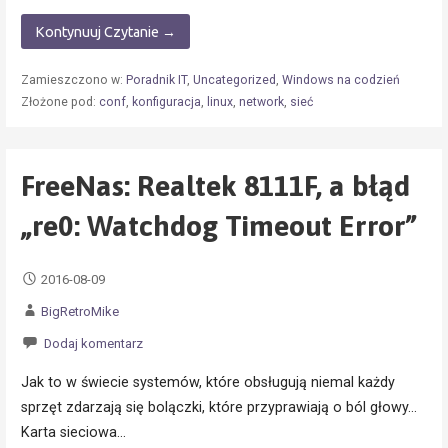
Kontynuuj Czytanie →
Zamieszczono w:
Poradnik IT
,
Uncategorized
,
Windows na codzień
Złożone pod:
conf
,
konfiguracja
,
linux
,
network
,
sieć
FreeNas: Realtek 8111F, a błąd
„re0: Watchdog Timeout Error”
2016-08-09
BigRetroMike
Dodaj komentarz
Jak to w świecie systemów, które obsługują niemal każdy
sprzęt zdarzają się bolączki, które przyprawiają o ból głowy…
Karta sieciowa…