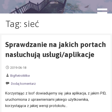
Przejdź
do
blog.monogatari.pl
treści
Tag: sieć
Sprawdzanie na jakich portach
nasłuchują usługi/aplikacje
2019-06-18
BigRetroMike
Dodaj komentarz
Korzystając z lsof dowiadujemy się: jaka aplikacja, z jakim PID,
uruchomiona z uprawnieniami jakiego użytkownika,
korzystająca z jakiej wersji protokołu…