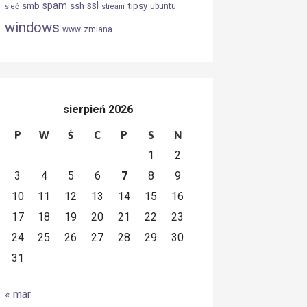
spam
ssl
smb
ssh
tipsy
ubuntu
sieć
stream
windows
www
zmiana
sierpień 2026
P
W
Ś
C
P
S
N
1
2
3
4
5
6
7
8
9
10
11
12
13
14
15
16
17
18
19
20
21
22
23
24
25
26
27
28
29
30
31
« mar