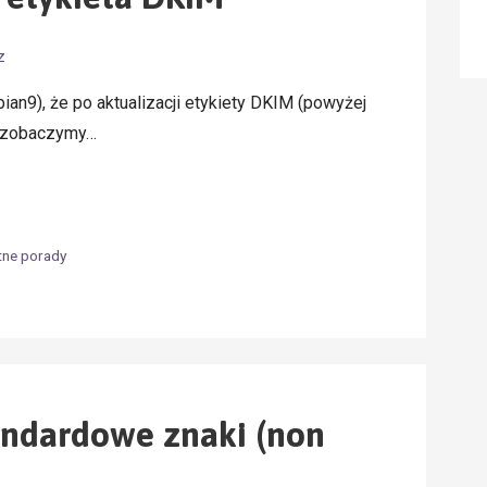
z
an9), że po aktualizacji etykiety DKIM (powyżej
i zobaczymy…
tne porady
andardowe znaki (non