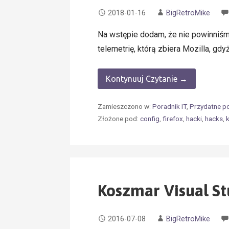
2018-01-16
BigRetroMike
Na wstępie dodam, że nie powinniśmy
telemetrię, którą zbiera Mozilla, gdy
Kontynuuj Czytanie →
Zamieszczono w:
Poradnik IT
,
Przydatne p
Złożone pod:
config
,
firefox
,
hacki
,
hacks
,
Koszmar Visual S
2016-07-08
BigRetroMike