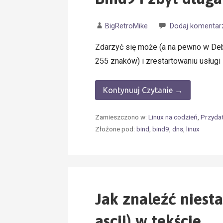
BigRetroMike
Dodaj komentar
Zdarzyć się może (a na pewno w Debi
255 znaków) i zrestartowaniu usług
Kontynuuj Czytanie →
Zamieszczono w:
Linux na codzień
,
Przyda
Złożone pod:
bind
,
bind9
,
dns
,
linux
Jak znaleźć niest
ascii) w tekście