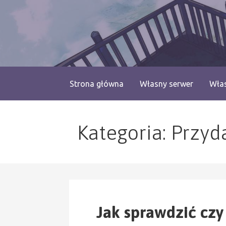
Przejdź
do
treści
blog.monogatari.pl
Strona główna
Własny serwer
Włas
Kategoria: Przyd
Jak sprawdzić cz