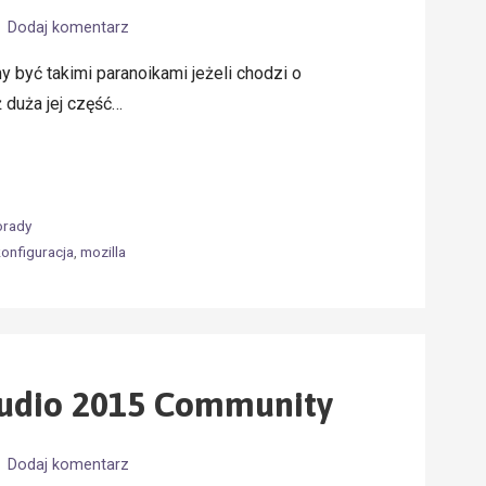
Dodaj komentarz
 być takimi paranoikami jeżeli chodzi o
ż duża jej część…
orady
konfiguracja
,
mozilla
tudio 2015 Community
Dodaj komentarz