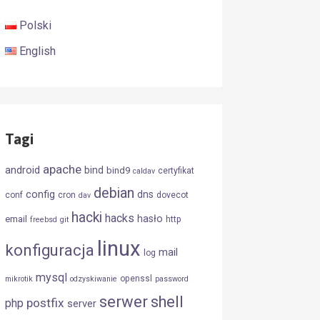
Polski
English
Tagi
apache
android
bind
bind9
certyfikat
caldav
debian
config
dns
conf
cron
dovecot
dav
hacki
hacks
hasło
email
http
freebsd
git
linux
konfiguracja
mail
log
mysql
openssl
mikrotik
odzyskiwanie
password
serwer
shell
postfix
php
server