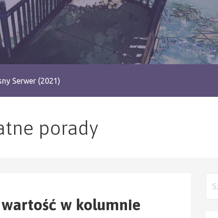
ny Serwer (2021)
atne porady
Szu
y wartość w kolumnie