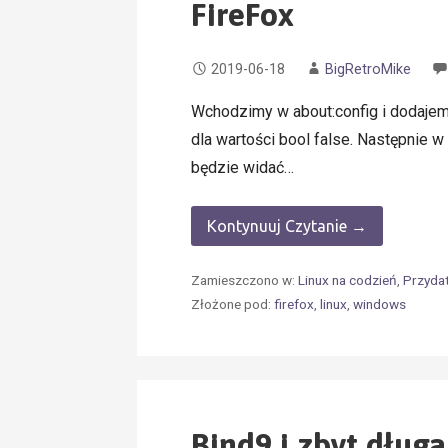
FireFox
2019-06-18
BigRetroMike
Wchodzimy w about:config i dodajem
dla wartości bool false. Następnie w
będzie widać…
Kontynuuj Czytanie →
Zamieszczono w:
Linux na codzień
,
Przyda
Złożone pod:
firefox
,
linux
,
windows
Bind9 i zbyt dług