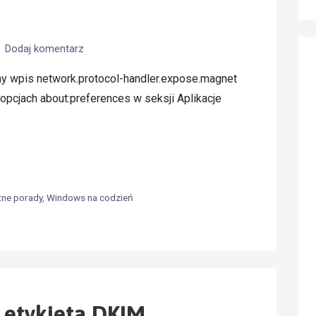
Dodaj komentarz
y wpis network.protocol-handler.expose.magnet
 opcjach about:preferences w seksji Aplikacje
tne porady
,
Windows na codzień
a etykieta DKIM