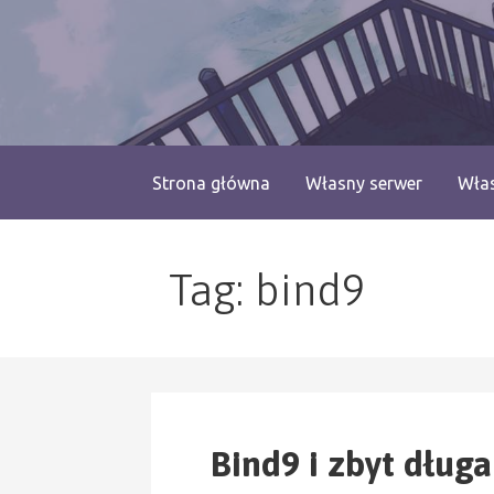
Przejdź
do
treści
blog.monogatari.pl
Strona główna
Własny serwer
Włas
Tag: bind9
Bind9 i zbyt dług