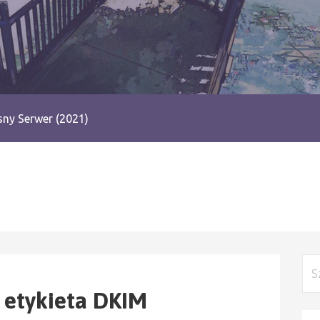
ny Serwer (2021)
Szu
a etykieta DKIM