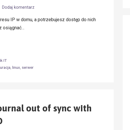
Dodaj komentarz
dresu IP w domu, a potrzebujesz dostęp do nich
z osiągnać…
k IT
uracja
,
linux
,
serwer
urnal out of sync with
D