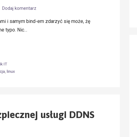
Dodaj komentarz
ami i samym bind-em zdarzyć się może, żę
ne typo. Nic…
k IT
cja
,
linux
piecznej usługi DDNS