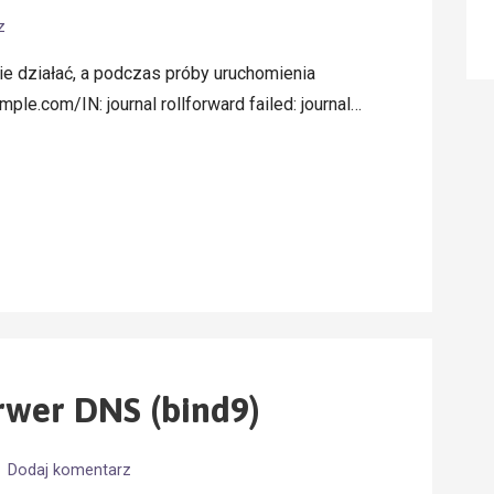
z
ie działać, a podczas próby uruchomienia
le.com/IN: journal rollforward failed: journal…
rwer DNS (bind9)
Dodaj komentarz