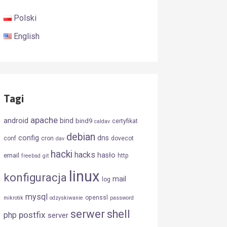
Polski
English
Tagi
apache
android
bind
bind9
certyfikat
caldav
debian
config
dns
conf
cron
dovecot
dav
hacki
hacks
hasło
email
http
freebsd
git
linux
konfiguracja
mail
log
mysql
openssl
mikrotik
odzyskiwanie
password
serwer
shell
postfix
php
server