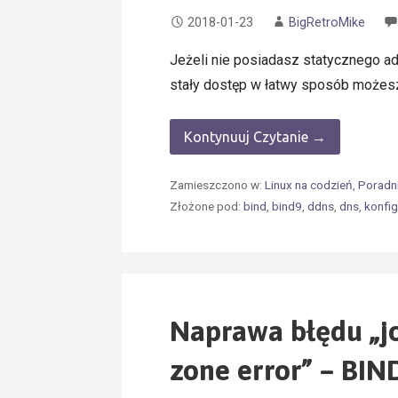
2018-01-23
BigRetroMike
Jeżeli nie posiadasz statycznego a
stały dostęp w łatwy sposób możes
Kontynuuj Czytanie →
Zamieszczono w:
Linux na codzień
,
Poradni
Złożone pod:
bind
,
bind9
,
ddns
,
dns
,
konfig
Naprawa błędu „jo
zone error” – BIN