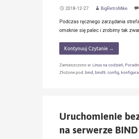
2018-12-27
BigRetroMike
Podczas ręcznego zarządania stref
omsknie się palec i zrobimy tak zwa
Kontynuuj Czytanie →
Zamieszczono w:
Linux na codzień
,
Poradni
Złożone pod:
bind
,
bind9
,
config
,
konfigura
Uruchomienie bez
na serwerze BIND