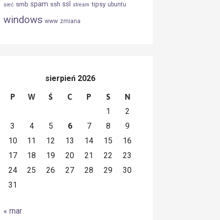
spam
ssl
smb
ssh
tipsy
ubuntu
sieć
stream
windows
www
zmiana
sierpień 2026
P
W
Ś
C
P
S
N
1
2
3
4
5
6
7
8
9
10
11
12
13
14
15
16
17
18
19
20
21
22
23
24
25
26
27
28
29
30
31
« mar