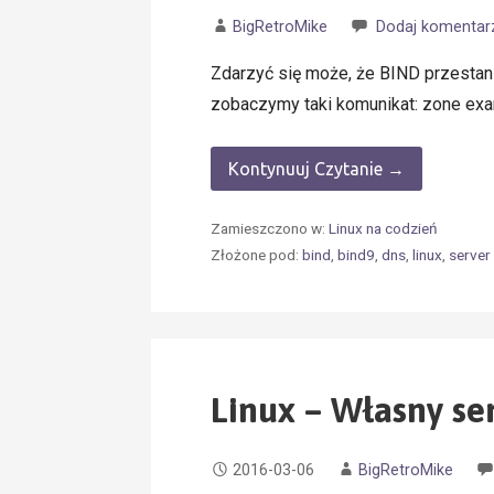
BigRetroMike
Dodaj komentar
Zdarzyć się może, że BIND przestan
zobaczymy taki komunikat: zone examp
Kontynuuj Czytanie →
Zamieszczono w:
Linux na codzień
Złożone pod:
bind
,
bind9
,
dns
,
linux
,
server
Linux – Własny se
2016-03-06
BigRetroMike