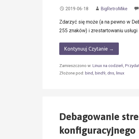
2019-06-18
BigRetroMike
Zdarzyć się może (a na pewno w Debi
255 znaków) i zrestartowaniu usług
Kontynuuj Czytanie →
Zamieszczono w:
Linux na codzień
,
Przyda
Złożone pod:
bind
,
bind9
,
dns
,
linux
Debagowanie stref
konfiguracyjnego