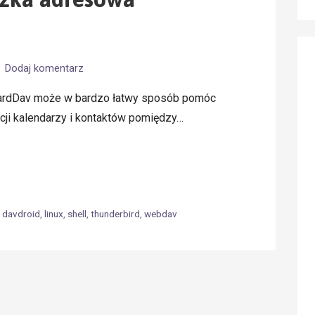
Dodaj komentarz
CardDav może w bardzo łatwy sposób pomóc
cji kalendarzy i kontaktów pomiędzy…
,
davdroid
,
linux
,
shell
,
thunderbird
,
webdav