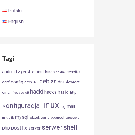
Polski
English
Tagi
apache
android
bind
bind9
certyfikat
caldav
debian
config
dns
conf
cron
dovecot
dav
hacki
hacks
hasło
email
http
freebsd
git
linux
konfiguracja
mail
log
mysql
openssl
mikrotik
odzyskiwanie
password
serwer
shell
postfix
php
server