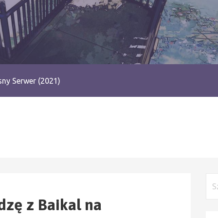
ny Serwer (2021)
Szu
zę z Baikal na