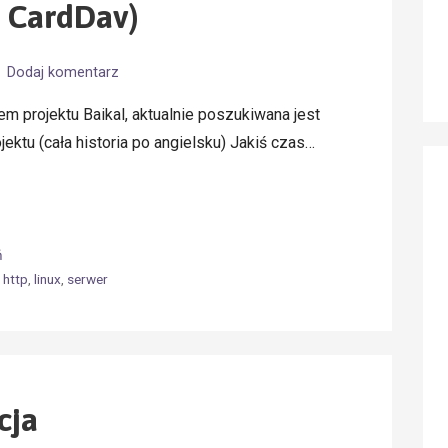
i CardDav)
Dodaj komentarz
 projektu Baikal, aktualnie poszukiwana jest
ektu (cała historia po angielsku) Jakiś czas…
ń
,
http
,
linux
,
serwer
cja