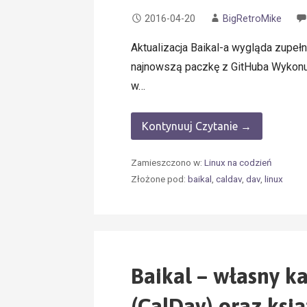
2016-04-20
BigRetroMike
Aktualizacja Baikal-a wygląda zupełni
najnowszą paczkę z GitHuba Wykonu
w…
Kontynuuj Czytanie →
Zamieszczono w:
Linux na codzień
Złożone pod:
baikal
,
caldav
,
dav
,
linux
Baikal – własny k
(CalDav) oraz ksi