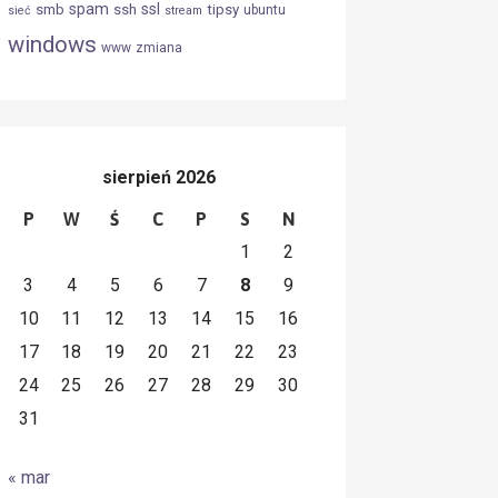
spam
ssl
smb
ssh
tipsy
ubuntu
sieć
stream
windows
www
zmiana
sierpień 2026
P
W
Ś
C
P
S
N
1
2
3
4
5
6
7
8
9
10
11
12
13
14
15
16
17
18
19
20
21
22
23
24
25
26
27
28
29
30
31
« mar