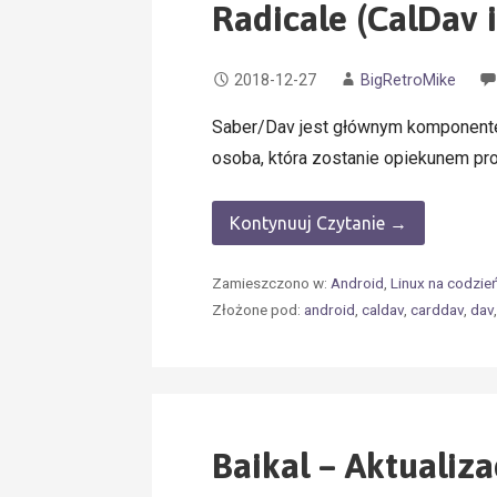
Radicale (CalDav 
2018-12-27
BigRetroMike
Saber/Dav jest głównym komponentem
osoba, która zostanie opiekunem proj
Kontynuuj Czytanie →
Zamieszczono w:
Android
,
Linux na codzie
Złożone pod:
android
,
caldav
,
carddav
,
dav
Baikal – Aktualiza