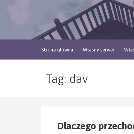
Przejdź
do
treści
blog.monogatari.pl
Strona główna
Własny serwer
Włas
Tag: dav
Dlaczego przechod