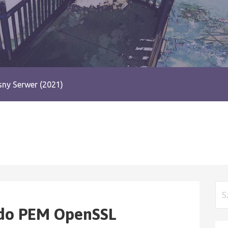
ny Serwer (2021)
Szu
 do PEM OpenSSL