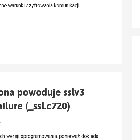
nne warunki szyfrowania komunikacji.…
ona powoduje sslv3
ilure (_ssl.c720)
z
ych wersji oprogramowania, ponieważ dokłada