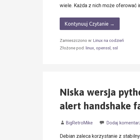
wiele. Każda z nich może oferować i
Kontynuuj Czytanie →
Zamieszczono w:
Linux na codzień
Złożone pod:
linux
,
openssl
,
ssl
Niska wersja pyth
alert handshake fa
BigRetroMike
Dodaj komentar
Debian zaleca korzystanie z stabiln