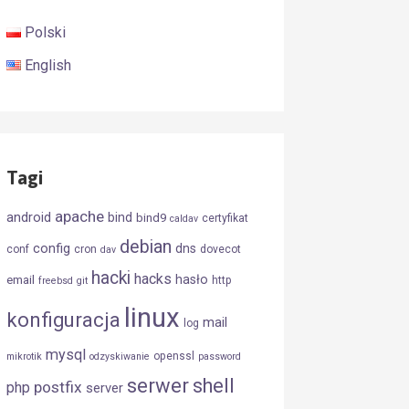
Polski
English
Tagi
apache
android
bind
bind9
certyfikat
caldav
debian
config
dns
conf
cron
dovecot
dav
hacki
hacks
hasło
email
http
freebsd
git
linux
konfiguracja
mail
log
mysql
openssl
mikrotik
odzyskiwanie
password
serwer
shell
postfix
php
server