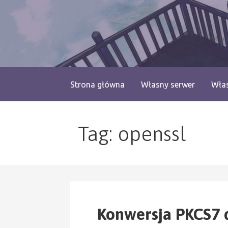
Przejdź
do
treści
blog.monogatari.pl
Strona główna
Własny serwer
Włas
Tag: openssl
Konwersja PKCS7