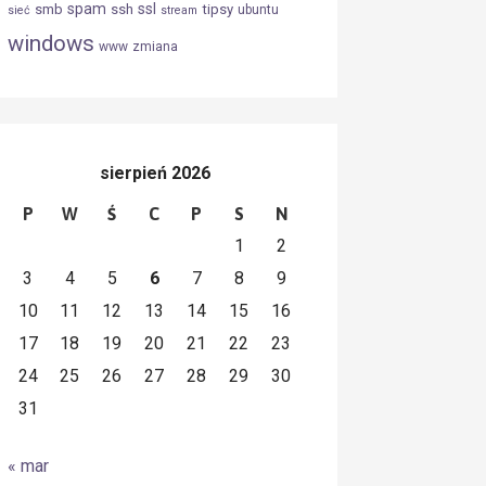
spam
ssl
smb
ssh
tipsy
ubuntu
sieć
stream
windows
www
zmiana
sierpień 2026
P
W
Ś
C
P
S
N
1
2
3
4
5
6
7
8
9
10
11
12
13
14
15
16
17
18
19
20
21
22
23
24
25
26
27
28
29
30
31
« mar