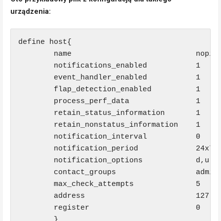
urządzenia:
define host{

        name                            noping
        notifications_enabled           1     
        event_handler_enabled           1     
        flap_detection_enabled          1     
        process_perf_data               1     
        retain_status_information       1     
        retain_nonstatus_information    1     
        notification_interval           0

        notification_period             24x7

        notification_options            d,u,r

        contact_groups                  admins
        max_check_attempts              5

        address                         127.0.
        register                        0     
        }