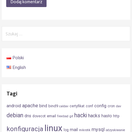
Szukaj:
Polski
English
Tagi
apache
android
config
bind
bind9
certyfikat
conf
cron
caldav
dav
debian
hacki
hacks
dns
hasło
email
dovecot
http
freebsd
git
linux
konfiguracja
mysql
mail
log
mikrotik
odzyskiwanie