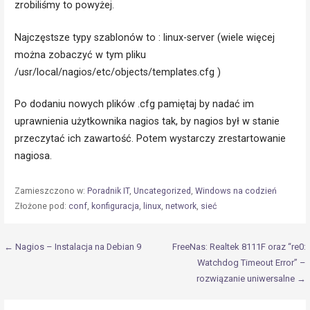
zrobiliśmy to powyżej.
Najczęstsze typy szablonów to : linux-server (wiele więcej
można zobaczyć w tym pliku
/usr/local/nagios/etc/objects/templates.cfg )
Po dodaniu nowych plików .cfg pamiętaj by nadać im
uprawnienia użytkownika nagios tak, by nagios był w stanie
przeczytać ich zawartość. Potem wystarczy zrestartowanie
nagiosa.
Zamieszczono w:
Poradnik IT
,
Uncategorized
,
Windows na codzień
Złożone pod:
conf
,
konfiguracja
,
linux
,
network
,
sieć
Nawigacja
← Nagios – Instalacja na Debian 9
FreeNas: Realtek 8111F oraz “re0:
Watchdog Timeout Error” –
wpisu
rozwiązanie uniwersalne →