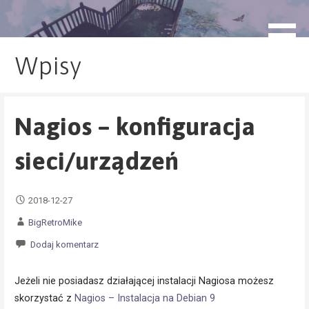
Przejdź
do
blog.monogatari.pl
treści
Wpisy
Nagios – konfiguracja
sieci/urządzeń
2018-12-27
BigRetroMike
Dodaj komentarz
Jeżeli nie posiadasz działającej instalacji Nagiosa możesz
skorzystać z
Nagios – Instalacja na Debian 9