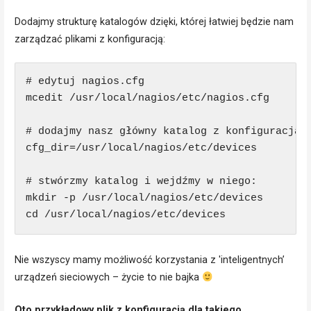
Dodajmy strukturę katalogów dzięki, której łatwiej będzie nam
zarządzać plikami z konfiguracją:
# edytuj nagios.cfg

mcedit /usr/local/nagios/etc/nagios.cfg

# dodajmy nasz główny katalog z konfiguracjami
cfg_dir=/usr/local/nagios/etc/devices

# stwórzmy katalog i wejdźmy w niego:

mkdir -p /usr/local/nagios/etc/devices

Nie wszyscy mamy możliwość korzystania z 'inteligentnych’
urządzeń sieciowych – życie to nie bajka
Oto przykładowy plik z konfiguracją dla takiego