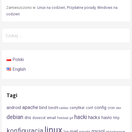
Zamieszczono w:
Linux na codzień
,
Przydatne porady
,
Windows na
codzień
Szukaj:
Polski
English
Tagi
apache
android
config
bind
bind9
certyfikat
conf
cron
caldav
dav
debian
hacki
hacks
dns
hasło
email
dovecot
http
freebsd
git
linux
konfiguracja
mysql
mail
log
mikrotik
odzyskiwanie