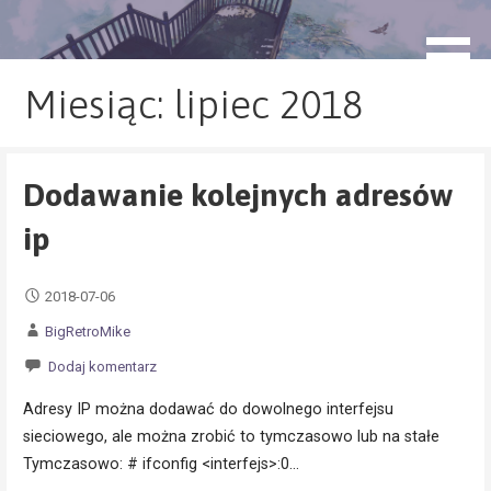
Przejdź
do
blog.monogatari.pl
treści
Miesiąc: lipiec 2018
Dodawanie kolejnych adresów
ip
2018-07-06
BigRetroMike
Dodaj komentarz
Adresy IP można dodawać do dowolnego interfejsu
sieciowego, ale można zrobić to tymczasowo lub na stałe
Tymczasowo: # ifconfig <interfejs>:0…