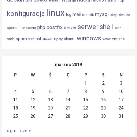
dns
hasło
email
dovecot
http
freebsd
git
linux
konfiguracja
mysql
mail
log
mikrotik
odzyskiwanie
serwer
shell
postfix
php
server
openssl
password
sieć
windows
spam
ssl
smb
ssh
tipsy
ubuntu
www
zmiana
stream
marzec 2019
P
W
Ś
C
P
S
N
1
2
3
4
5
6
7
8
9
10
11
12
13
14
15
16
17
18
19
20
21
22
23
24
25
26
27
28
29
30
31
« gru
cze »