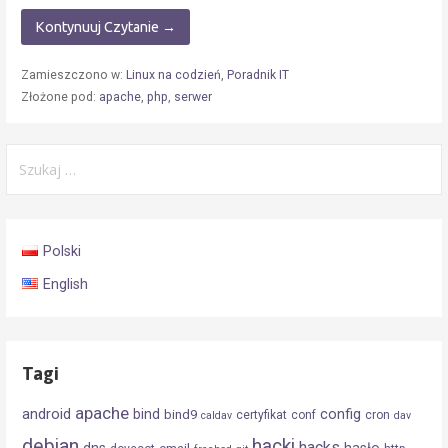
Kontynuuj Czytanie →
Zamieszczono w:
Linux na codzień
,
Poradnik IT
Złożone pod:
apache
,
php
,
serwer
Szukaj:
Polski
English
Tagi
apache
android
config
bind
bind9
certyfikat
conf
cron
caldav
dav
debian
hacki
hacks