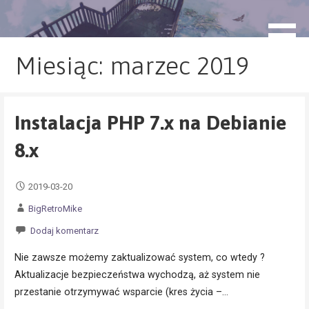
Przejdź
do
blog.monogatari.pl
treści
Miesiąc: marzec 2019
Instalacja PHP 7.x na Debianie
8.x
2019-03-20
BigRetroMike
Dodaj komentarz
Nie zawsze możemy zaktualizować system, co wtedy ?
Aktualizacje bezpieczeństwa wychodzą, aż system nie
przestanie otrzymywać wsparcie (kres życia –…