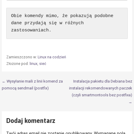
Obie komendy mimo, że pokazują podobne 
dane przydają się w różnych 
zastosowaniach.
Zamieszczono w:
Linux na codzień
Złożone pod:
linux
,
sieć
Nawigacja
← Wysyłanie maili z linii komend za
Instalacja pakietu dla Debiana bez
pomocą sendmail (postfix)
instalacji rekomendowanych paczek
wpisu
(czyli smartmontools bez postfixa)
→
Dodaj komentarz
Twój adres email nie zostanie opublikowany.
Wymagane pola