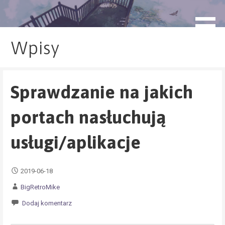
Przejdź
do
blog.monogatari.pl
treści
Wpisy
Sprawdzanie na jakich
portach nasłuchują
usługi/aplikacje
2019-06-18
BigRetroMike
Dodaj komentarz