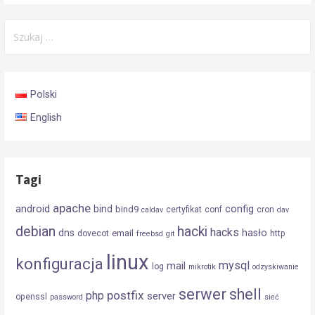
Szukaj:
Polski
English
Tagi
apache
android
config
bind
bind9
certyfikat
conf
cron
caldav
dav
debian
hacki
hacks
dns
hasło
email
dovecot
http
freebsd
git
linux
konfiguracja
mysql
mail
log
mikrotik
odzyskiwanie
serwer
shell
postfix
php
server
openssl
password
sieć