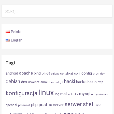
Szukaj:
Polski
English
Tagi
apache
android
config
bind
bind9
certyfikat
conf
cron
caldav
dav
debian
hacki
hacks
dns
hasło
email
dovecot
http
freebsd
git
linux
konfiguracja
mysql
mail
log
mikrotik
odzyskiwanie
serwer
shell
postfix
php
server
openssl
password
sieć
windows