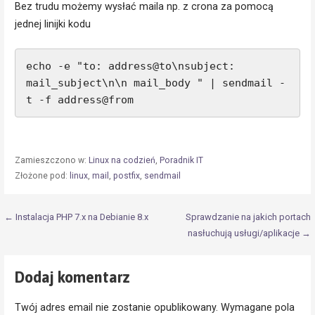
Bez trudu możemy wysłać maila np. z crona za pomocą
jednej linijki kodu
echo -e "to: address@to\nsubject: 
mail_subject\n\n mail_body " | sendmail -
t -f address@from
Zamieszczono w:
Linux na codzień
,
Poradnik IT
Złożone pod:
linux
,
mail
,
postfix
,
sendmail
Nawigacja
← Instalacja PHP 7.x na Debianie 8.x
Sprawdzanie na jakich portach
nasłuchują usługi/aplikacje →
wpisu
Dodaj komentarz
Twój adres email nie zostanie opublikowany.
Wymagane pola