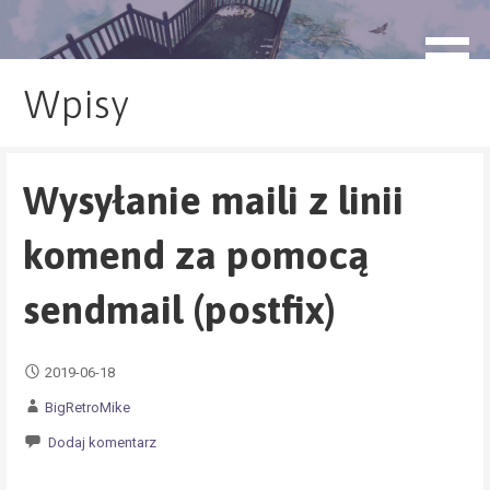
Przejdź
do
blog.monogatari.pl
treści
Wpisy
Wysyłanie maili z linii
komend za pomocą
sendmail (postfix)
2019-06-18
BigRetroMike
Dodaj komentarz