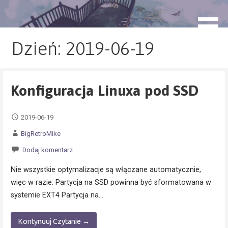
Przejdź
do
blog.monogatari.pl
treści
Dzień: 2019-06-19
Konfiguracja Linuxa pod SSD
2019-06-19
BigRetroMike
Dodaj komentarz
Nie wszystkie optymalizacje są włączane automatycznie,
więc w razie: Partycja na SSD powinna być sformatowana w
systemie EXT4 Partycja na…
Kontynuuj Czytanie →