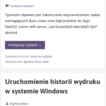
Dodaj komentarz
Typowym objawem jest zakończenie niepowodzeniem zadań
wymagających dużo czasu oraz błąd podobny do tego:
FastCGI: comm with server „/usr/local/php5/sbin/php5-fpm”
aborted:…
Kontynuuj Czytanie →
Zamieszczono w:
Linux na codzień
Złożone pod:
apache
,
linux
,
www
Uruchomienie historii wydruku
w systemie Windows
BigRetroMike