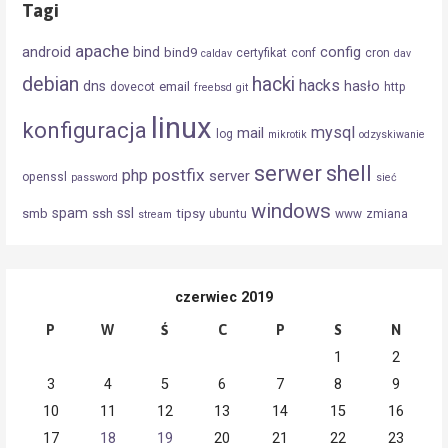
Tagi
apache
android
config
bind
bind9
certyfikat
conf
cron
caldav
dav
debian
hacki
hacks
dns
hasło
email
dovecot
http
freebsd
git
linux
konfiguracja
mysql
mail
log
mikrotik
odzyskiwanie
serwer
shell
postfix
php
server
openssl
password
sieć
windows
spam
ssl
smb
ssh
tipsy
ubuntu
www
zmiana
stream
czerwiec 2019
P
W
Ś
C
P
S
N
1
2
3
4
5
6
7
8
9
10
11
12
13
14
15
16
17
18
19
20
21
22
23