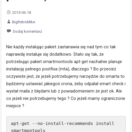
2019-06-18
BigRetroMike
Dodaj komentarz
Nie każdy instalując pakiet zastanawia się nad tym co tak
naprawdę instaluje się dodatkowo. Stało się tak, że
potrzebując pakiet smartmontools apt-get nachalnie planuje
instalację pełnego postfixa (mta), dlaczego ? Bo przecież
oczywiste jest, że jeżeli potrzebujemy narzędzie do smarta to
będziemy ustawiać jakiegoś crona, żeby odpalał smart check i
wysłał maila z błędami lub z powiadomieniem że jest ok. Ale
co jeżeli nie potrzebujemy tego ? Co jeżeli mamy ograniczone
miejsce ?
apt-get --no-install-recommends install 
smartmontools