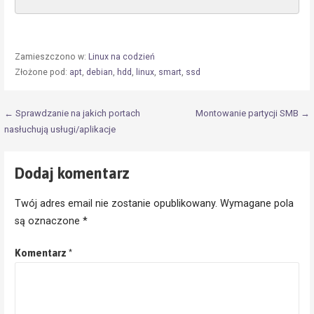
Zamieszczono w:
Linux na codzień
Złożone pod:
apt
,
debian
,
hdd
,
linux
,
smart
,
ssd
Nawigacja
← Sprawdzanie na jakich portach
Montowanie partycji SMB →
nasłuchują usługi/aplikacje
wpisu
Dodaj komentarz
Twój adres email nie zostanie opublikowany.
Wymagane pola
są oznaczone
*
Komentarz
*