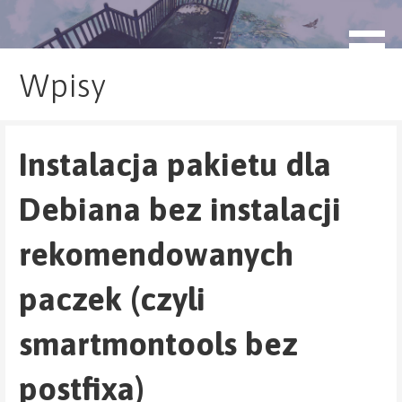
Przejdź
do
blog.monogatari.pl
treści
Wpisy
Instalacja pakietu dla
Debiana bez instalacji
rekomendowanych
paczek (czyli
smartmontools bez
postfixa)