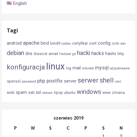
English
Tagi
apache
android
config
bind
bind9
certyfikat
conf
cron
caldav
dav
debian
hacki
hacks
dns
hasło
email
dovecot
http
freebsd
git
linux
konfiguracja
mysql
mail
log
mikrotik
odzyskiwanie
serwer
shell
postfix
php
server
openssl
password
sieć
windows
spam
ssl
smb
ssh
tipsy
ubuntu
www
zmiana
stream
czerwiec 2019
P
W
Ś
C
P
S
N
1
2