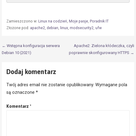
Zamieszczono w:
Linux na codzień
,
Moje pasje
,
Poradnik IT
Złożone pod:
apache2
,
debian
,
linux
,
modsecurity2
,
ufw
Nawigacja
← Wstępna konfiguracja serwera
Apache2: Zielona kłódeczka, czyli
Debian 10 (2021)
poprawnie skonfigurowany HTTPS →
wpisu
Dodaj komentarz
Twój adres email nie zostanie opublikowany.
Wymagane pola
są oznaczone
*
Komentarz
*