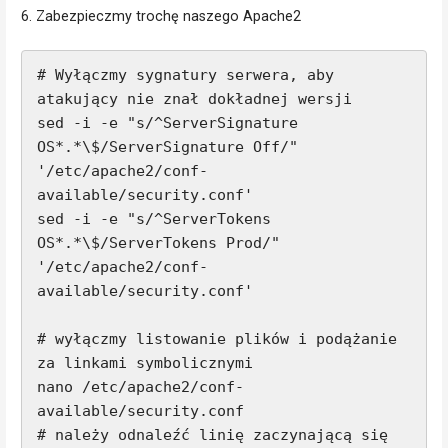
6. Zabezpieczmy trochę naszego Apache2
# Wyłączmy sygnatury serwera, aby 
atakujący nie znał dokładnej wersji

sed -i -e "s/^ServerSignature 
OS*.*\$/ServerSignature Off/" 
'/etc/apache2/conf-
available/security.conf'

sed -i -e "s/^ServerTokens 
OS*.*\$/ServerTokens Prod/" 
'/etc/apache2/conf-
available/security.conf'

# wyłączmy listowanie plików i podążanie 
za linkami symbolicznymi

nano /etc/apache2/conf-
available/security.conf

# należy odnaleźć linię zaczynającą się 