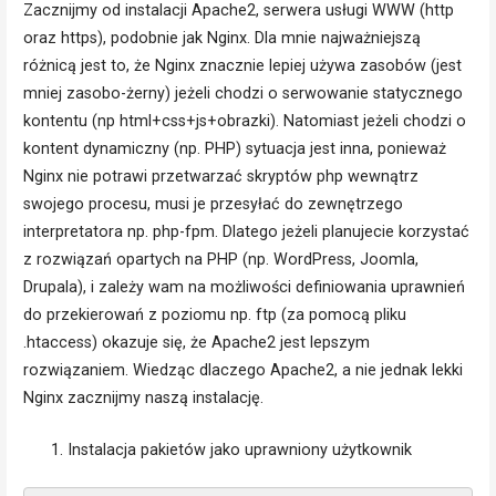
Zacznijmy od instalacji Apache2, serwera usługi WWW (http
oraz https), podobnie jak Nginx. Dla mnie najważniejszą
różnicą jest to, że Nginx znacznie lepiej używa zasobów (jest
mniej zasobo-żerny) jeżeli chodzi o serwowanie statycznego
kontentu (np html+css+js+obrazki). Natomiast jeżeli chodzi o
kontent dynamiczny (np. PHP) sytuacja jest inna, ponieważ
Nginx nie potrawi przetwarzać skryptów php wewnątrz
swojego procesu, musi je przesyłać do zewnętrzego
interpretatora np. php-fpm. Dlatego jeżeli planujecie korzystać
z rozwiązań opartych na PHP (np. WordPress, Joomla,
Drupala), i zależy wam na możliwości definiowania uprawnień
do przekierowań z poziomu np. ftp (za pomocą pliku
.htaccess) okazuje się, że Apache2 jest lepszym
rozwiązaniem. Wiedząc dlaczego Apache2, a nie jednak lekki
Nginx zacznijmy naszą instalację.
Instalacja pakietów jako uprawniony użytkownik