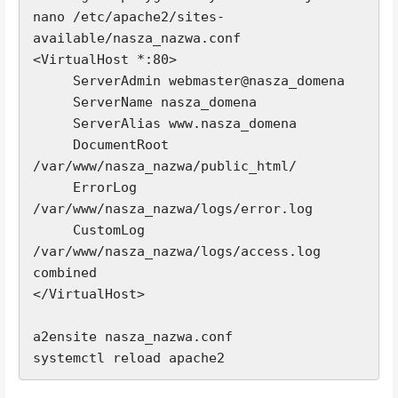
nano /etc/apache2/sites-
available/nasza_nazwa.conf

<VirtualHost *:80> 

     ServerAdmin webmaster@nasza_domena

     ServerName nasza_domena

     ServerAlias www.nasza_domena

     DocumentRoot 
/var/www/nasza_nazwa/public_html/

     ErrorLog 
/var/www/nasza_nazwa/logs/error.log 

     CustomLog 
/var/www/nasza_nazwa/logs/access.log 
combined

</VirtualHost>

a2ensite nasza_nazwa.conf

systemctl reload apache2