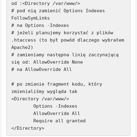
od :<Directory /var/www/>

# pod nią zamienić Options Indexes 
FollowSymLinks

# na Options -Indexes

# jeżeli planujemy korzystać z plików 
.htaccess (to był powód dlaczego wybrałem 
Apache2)

# zamieniamy następna linię zaczynającą 
się od: AllowOverride None

# na AllowOverride All

# po zmianie fragment kodu, który 
zmienialiśmy wygląda tak

<Directory /var/www/>

        Options -Indexes

        AllowOverride All

        Require all granted

</Directory>