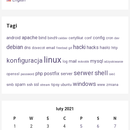
English
Tagi
apache
android
config
bind
bind9
certyfikat
conf
cron
caldav
dav
debian
hacki
hacks
dns
hasło
email
dovecot
http
freebsd
git
linux
konfiguracja
mysql
mail
log
mikrotik
odzyskiwanie
serwer
shell
postfix
php
server
openssl
password
sieć
windows
spam
ssl
smb
ssh
tipsy
ubuntu
www
zmiana
stream
luty 2021
P
W
Ś
C
P
S
N
1
2
3
4
5
6
7