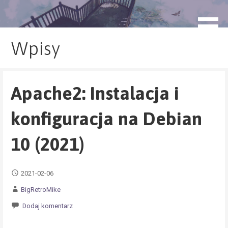
Przejdź
do
blog.monogatari.pl
treści
Wpisy
Apache2: Instalacja i
konfiguracja na Debian
10 (2021)
2021-02-06
BigRetroMike
Dodaj komentarz