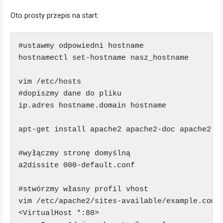
Oto prosty przepis na start:
#ustawmy odpowiedni hostname

hostnamectl set-hostname nasz_hostname

vim /etc/hosts

#dopiszmy dane do pliku

ip.adres hostname.domain hostname

apt-get install apache2 apache2-doc apache2-ut
#wyłączmy stronę domyślną

a2dissite 000-default.conf

#stwórzmy własny profil vhost

vim /etc/apache2/sites-available/example.com.c
<VirtualHost *:80> 
