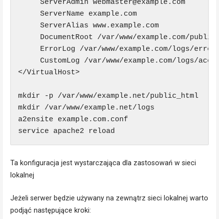
     ServerAdmin webmaster@example.com

     ServerName example.com

     ServerAlias www.example.com

     DocumentRoot /var/www/example.com/public_
     ErrorLog /var/www/example.com/logs/error.
     CustomLog /var/www/example.com/logs/acces
</VirtualHost>

mkdir -p /var/www/example.net/public_html

mkdir /var/www/example.net/logs

a2ensite example.com.conf

service apache2 reload
Ta konfiguracja jest wystarczająca dla zastosowań w sieci
lokalnej
Jeżeli serwer będzie używany na zewnątrz sieci lokalnej warto
podjąć następujące kroki: