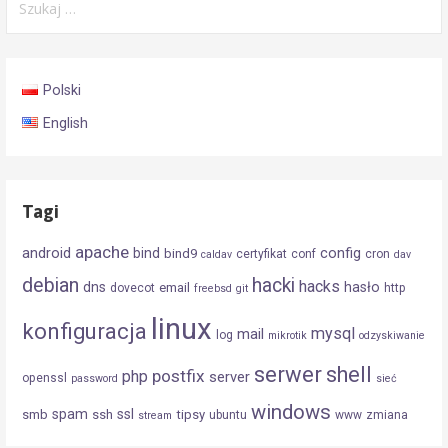
Polski
English
Tagi
apache
android
config
bind
bind9
certyfikat
conf
cron
caldav
dav
debian
hacki
hacks
dns
hasło
email
dovecot
http
freebsd
git
linux
konfiguracja
mysql
mail
log
mikrotik
odzyskiwanie
serwer
shell
postfix
php
server
openssl
password
sieć
windows
spam
ssl
smb
ssh
tipsy
ubuntu
www
zmiana
stream