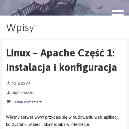
Przejdź
do
blog.monogatari.pl
treści
Wpisy
Linux – Apache Część 1:
Instalacja i konfiguracja
2016-03-06
BigRetroMike
Jeden komentarz
Własny serwer www przydaje się w budowaniu web-aplikacji,
korzystaniu w sieci lokalnej jak i w internecie.