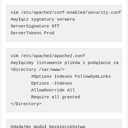
vim /etc/apache2/conf-enabled/security.conf

#wyłącz sygnatury serwera

ServerSignature Off

vim /etc/apache2/apache2.conf

#wyłączmy listowanie plików i podążanie za sym
<Directory /var/www/>

        #Options Indexes FollowSymLinks

        Options -Indexes

        AllowOverride All

        Require all granted

</Directory>
#dodajmy moduł bezpieczeństwa
