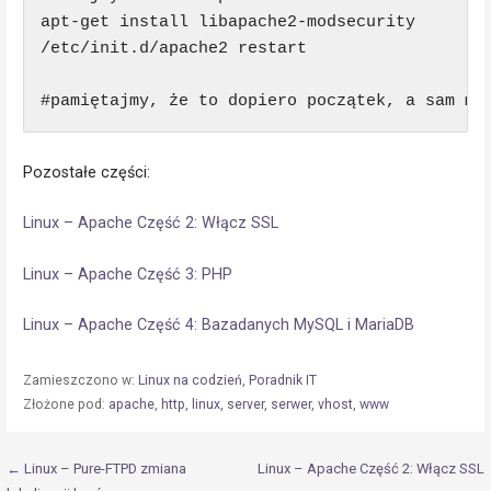
apt-get install libapache2-modsecurity

/etc/init.d/apache2 restart

#pamiętajmy, że to dopiero początek, a sam mo
Pozostałe części:
Linux – Apache Część 2: Włącz SSL
Linux – Apache Część 3: PHP
Linux – Apache Część 4: Bazadanych MySQL i MariaDB
Zamieszczono w:
Linux na codzień
,
Poradnik IT
Złożone pod:
apache
,
http
,
linux
,
server
,
serwer
,
vhost
,
www
Nawigacja
← Linux – Pure-FTPD zmiana
Linux – Apache Część 2: Włącz SSL