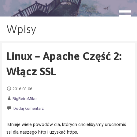
Przejdź
do
blog.monogatari.pl
treści
Wpisy
Linux – Apache Część 2:
Włącz SSL
2016-03-06
BigRetroMike
Dodaj komentarz
Istnieje wiele powodów dla, których chcielibyśmy uruchomiś
ssl dla naszego http i uzyskać https.