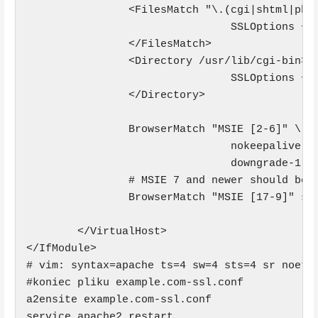
                <FilesMatch "\.(cgi|shtml|phtm
                                SSLOptions +St
                </FilesMatch>

                <Directory /usr/lib/cgi-bin>

                                SSLOptions +St
                </Directory>

                BrowserMatch "MSIE [2-6]" \

                                nokeepalive ss
                                downgrade-1.0 
                # MSIE 7 and newer should be a
                BrowserMatch "MSIE [17-9]" ssl
        </VirtualHost>

</IfModule>

# vim: syntax=apache ts=4 sw=4 sts=4 sr noet

#koniec pliku example.com-ssl.conf

a2ensite example.com-ssl.conf

service apache2 restart