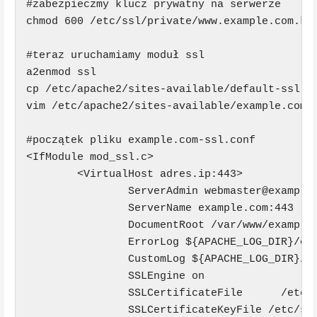
#zabezpieczmy klucz prywatny na serwerze

chmod 600 /etc/ssl/private/www.example.com.key
#teraz uruchamiamy moduł ssl

a2enmod ssl

cp /etc/apache2/sites-available/default-ssl.co
vim /etc/apache2/sites-available/example.com-s
#początek pliku example.com-ssl.conf

<IfModule mod_ssl.c>

        <VirtualHost adres.ip:443>

                ServerAdmin webmaster@example.
                ServerName example.com:443

                DocumentRoot /var/www/example.
                ErrorLog ${APACHE_LOG_DIR}/err
                CustomLog ${APACHE_LOG_DIR}/ac
                SSLEngine on

                SSLCertificateFile      /etc/s
                SSLCertificateKeyFile /etc/ssl