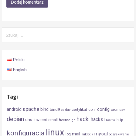
Szukaj:
Polski
English
Tagi
apache
android
config
bind
bind9
certyfikat
conf
cron
caldav
dav
debian
hacki
hacks
dns
hasło
email
dovecot
http
freebsd
git
linux
konfiguracja
mysql
mail
log
mikrotik
odzyskiwanie