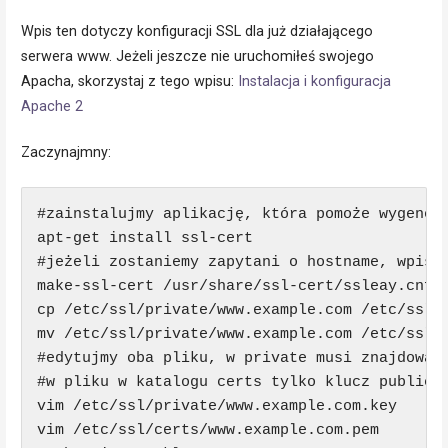
Wpis ten dotyczy konfiguracji SSL dla już działającego
serwera www. Jeżeli jeszcze nie uruchomiłeś swojego
Apacha, skorzystaj z tego wpisu:
Instalacja i konfiguracja
Apache 2
Zaczynajmny:
#zainstalujmy aplikację, która pomoże wygenero
apt-get install ssl-cert

#jeżeli zostaniemy zapytani o hostname, wpiszm
make-ssl-cert /usr/share/ssl-cert/ssleay.cnf /
cp /etc/ssl/private/www.example.com /etc/ssl/c
mv /etc/ssl/private/www.example.com /etc/ssl/p
#edytujmy oba pliku, w private musi znajdować 
#w pliku w katalogu certs tylko klucz publiczn
vim /etc/ssl/private/www.example.com.key

vim /etc/ssl/certs/www.example.com.pem
