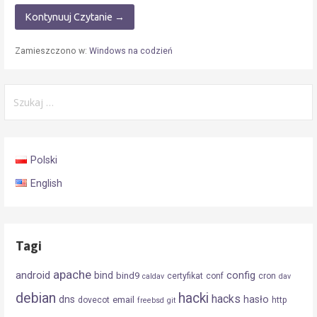
Kontynuuj Czytanie →
Zamieszczono w:
Windows na codzień
Szukaj:
Polski
English
Tagi
apache
android
config
bind
bind9
certyfikat
conf
cron
caldav
dav
debian
hacki
hacks
dns
hasło
email
dovecot
http
freebsd
git