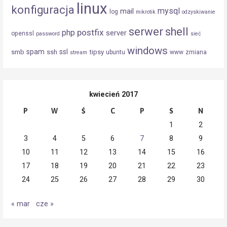
linux
konfiguracja
mysql
mail
log
mikrotik
odzyskiwanie
serwer
shell
postfix
php
server
openssl
password
sieć
windows
spam
ssl
smb
ssh
tipsy
ubuntu
www
zmiana
stream
kwiecień 2017
P
W
Ś
C
P
S
N
1
2
3
4
5
6
7
8
9
10
11
12
13
14
15
16
17
18
19
20
21
22
23
24
25
26
27
28
29
30
« mar
cze »