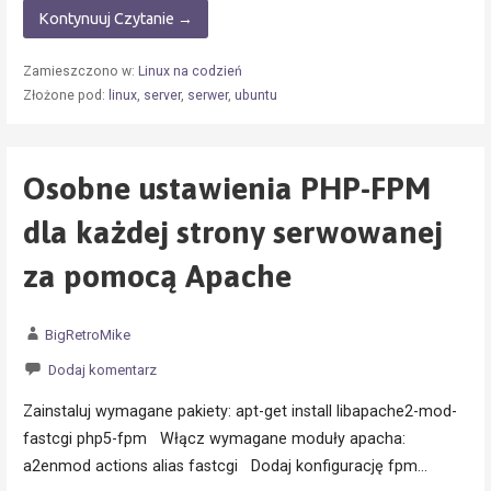
Kontynuuj Czytanie →
Zamieszczono w:
Linux na codzień
Złożone pod:
linux
,
server
,
serwer
,
ubuntu
Osobne ustawienia PHP-FPM
dla każdej strony serwowanej
za pomocą Apache
BigRetroMike
Dodaj komentarz
Zainstaluj wymagane pakiety: apt-get install libapache2-mod-
fastcgi php5-fpm Włącz wymagane moduły apacha:
a2enmod actions alias fastcgi Dodaj konfigurację fpm…