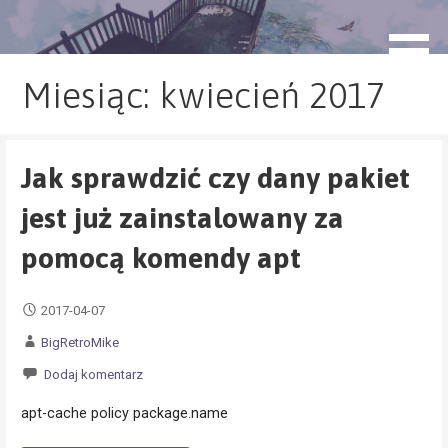
Przejdź
do
blog.monogatari.pl
treści
Miesiąc: kwiecień 2017
Jak sprawdzić czy dany pakiet
jest już zainstalowany za
pomocą komendy apt
2017-04-07
BigRetroMike
Dodaj komentarz
apt-cache policy package.name