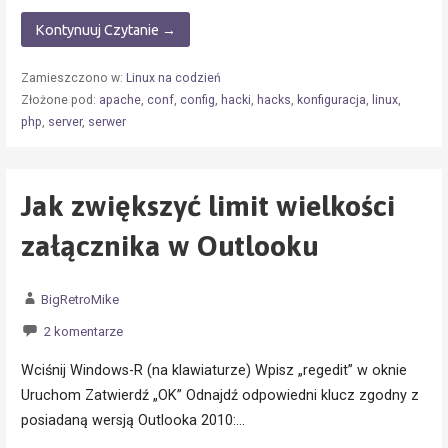
Kontynuuj Czytanie →
Zamieszczono w:
Linux na codzień
Złożone pod:
apache
,
conf
,
config
,
hacki
,
hacks
,
konfiguracja
,
linux
,
php
,
server
,
serwer
Jak zwiększyć limit wielkości
załącznika w Outlooku
BigRetroMike
2 komentarze
Wciśnij Windows-R (na klawiaturze) Wpisz „regedit” w oknie
Uruchom Zatwierdź „OK” Odnajdź odpowiedni klucz zgodny z
posiadaną wersją Outlooka 2010:…