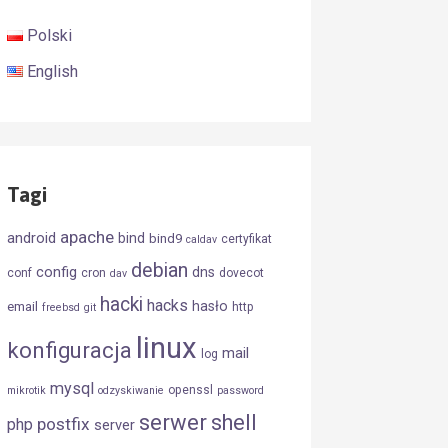
Polski
English
Tagi
apache
android
bind
bind9
certyfikat
caldav
debian
config
dns
conf
cron
dovecot
dav
hacki
hacks
hasło
email
http
freebsd
git
linux
konfiguracja
mail
log
mysql
openssl
mikrotik
odzyskiwanie
password
serwer
shell
postfix
php
server