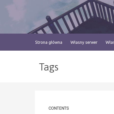
Przejdź
do
treści
blog.monogatari.pl
Strona główna
Własny serwer
Włas
Tags
CONTENTS