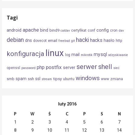
Tagi
apache
android
config
bind
bind9
certyfikat
conf
cron
caldav
dav
debian
hacki
hacks
dns
hasło
email
dovecot
http
freebsd
git
linux
konfiguracja
mysql
mail
log
mikrotik
odzyskiwanie
serwer
shell
postfix
php
server
openssl
password
sieć
windows
spam
ssl
smb
ssh
tipsy
ubuntu
www
zmiana
stream
luty 2016
P
W
Ś
C
P
S
N
1
2
3
4
5
6
7
8
9
10
11
12
13
14