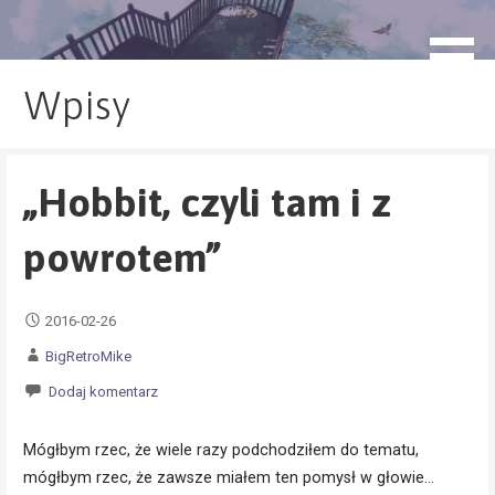
Przejdź
do
blog.monogatari.pl
treści
Wpisy
„Hobbit, czyli tam i z
powrotem”
2016-02-26
BigRetroMike
Dodaj komentarz
Mógłbym rzec, że wiele razy podchodziłem do tematu,
mógłbym rzec, że zawsze miałem ten pomysł w głowie…