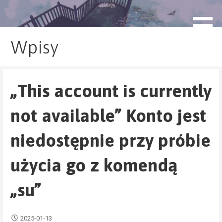
Przejdź
do
blog.monogatari.pl
treści
Wpisy
„This account is currently
not available” Konto jest
niedostępnie przy próbie
użycia go z komendą
„su”
2025-01-13