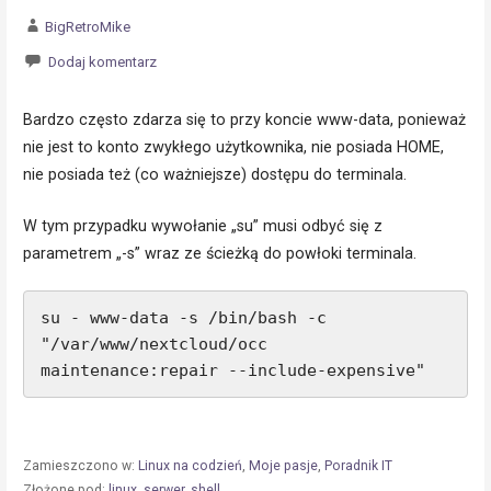
BigRetroMike
Dodaj komentarz
Bardzo często zdarza się to przy koncie www-data, ponieważ
nie jest to konto zwykłego użytkownika, nie posiada HOME,
nie posiada też (co ważniejsze) dostępu do terminala.
W tym przypadku wywołanie „su” musi odbyć się z
parametrem „-s” wraz ze ścieżką do powłoki terminala.
su - www-data -s /bin/bash -c 
"/var/www/nextcloud/occ 
maintenance:repair --include-expensive"
Zamieszczono w:
Linux na codzień
,
Moje pasje
,
Poradnik IT
Złożone pod:
linux
,
serwer
,
shell