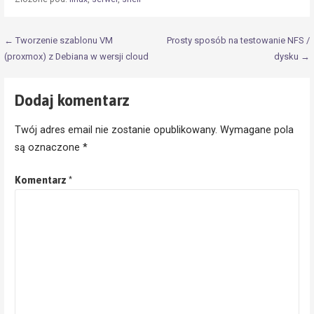
Nawigacja
← Tworzenie szablonu VM
Prosty sposób na testowanie NFS /
(proxmox) z Debiana w wersji cloud
dysku →
wpisu
Dodaj komentarz
Twój adres email nie zostanie opublikowany.
Wymagane pola
są oznaczone
*
Komentarz
*