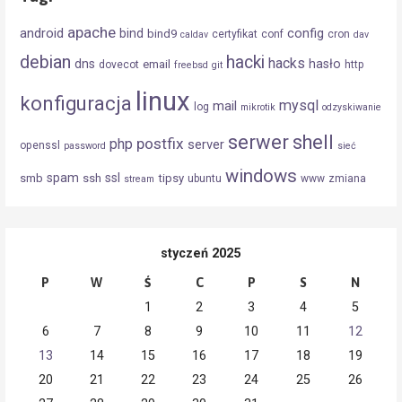
apache
android
config
bind
bind9
certyfikat
conf
cron
caldav
dav
debian
hacki
hacks
dns
hasło
email
dovecot
http
freebsd
git
linux
konfiguracja
mysql
mail
log
mikrotik
odzyskiwanie
serwer
shell
postfix
php
server
openssl
password
sieć
windows
spam
ssl
smb
ssh
tipsy
ubuntu
www
zmiana
stream
styczeń 2025
P
W
Ś
C
P
S
N
1
2
3
4
5
6
7
8
9
10
11
12
13
14
15
16
17
18
19
20
21
22
23
24
25
26