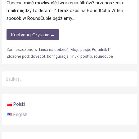
Chcecie mieć możliwość tworzenia filtrów? przenoszenia
maili między folderami ? Teraz czas na RoundCuba W ten
sposób w RoundCubie będziemy…
Kontynuuj Czytanie →
Zamieszczono w:
Linux na codzień
,
Moje pasje
,
Poradnik IT
Złożone pod:
dovecot
,
konfiguracja
,
linux
,
postfix
,
roundcube
Szukaj:
Polski
English