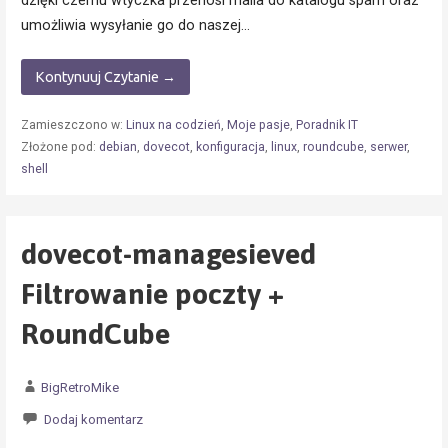
dzięki czemu wtyczka przenosi maila do katalogu spam oraz
umożliwia wysyłanie go do naszej…
Kontynuuj Czytanie →
Zamieszczono w:
Linux na codzień
,
Moje pasje
,
Poradnik IT
Złożone pod:
debian
,
dovecot
,
konfiguracja
,
linux
,
roundcube
,
serwer
,
shell
dovecot-managesieved
Filtrowanie poczty +
RoundCube
BigRetroMike
Dodaj komentarz