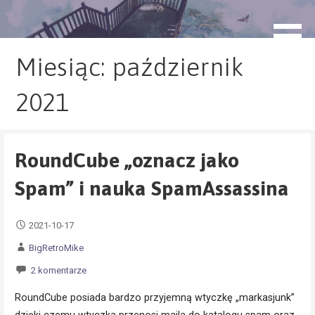
Przejdź
do
blog.monogatari.pl
treści
Miesiąc: październik
2021
RoundCube „oznacz jako
Spam” i nauka SpamAssassina
2021-10-17
BigRetroMike
2 komentarze
RoundCube posiada bardzo przyjemną wtyczkę „markasjunk”