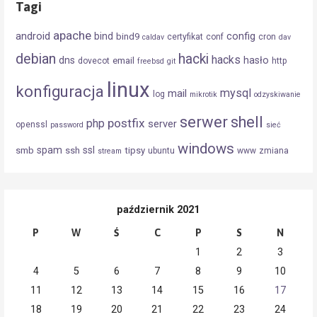
Tagi
apache
android
config
bind
bind9
certyfikat
conf
cron
caldav
dav
debian
hacki
hacks
dns
hasło
email
dovecot
http
freebsd
git
linux
konfiguracja
mysql
mail
log
mikrotik
odzyskiwanie
serwer
shell
postfix
php
server
openssl
password
sieć
windows
spam
ssl
smb
ssh
tipsy
ubuntu
www
zmiana
stream
październik 2021
P
W
Ś
C
P
S
N
1
2
3
4
5
6
7
8
9
10
11
12
13
14
15
16
17
18
19
20
21
22
23
24