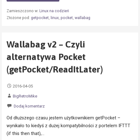
Zamieszczono w:
Linux na codzień
Złożone pod:
getpocket
,
linux
,
pocket
,
wallabag
Wallabag v2 – Czyli
alternatywa Pocket
(getPocket/ReadItLater)
2016-04-05
BigRetroMike
Dodaj komentarz
Od dłuższego czasu jestem użytkownikiem getPocket –
wynikało to kiedyś z dużej kompatybilności z portelem IFTTT
(if this then that),…