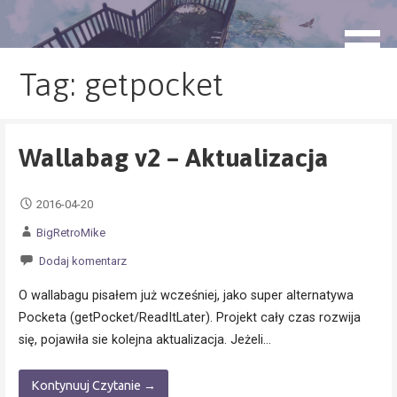
Przejdź
do
blog.monogatari.pl
treści
Tag: getpocket
Wallabag v2 – Aktualizacja
2016-04-20
BigRetroMike
Dodaj komentarz
O wallabagu pisałem już wcześniej, jako super alternatywa
Pocketa (getPocket/ReadItLater). Projekt cały czas rozwija
się, pojawiła sie kolejna aktualizacja. Jeżeli…
Kontynuuj Czytanie →