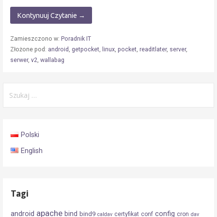
Kontynuuj Czytanie →
Zamieszczono w:
Poradnik IT
Złożone pod:
android
,
getpocket
,
linux
,
pocket
,
readitlater
,
server
,
serwer
,
v2
,
wallabag
Szukaj:
Polski
English
Tagi
apache
android
config
bind
bind9
certyfikat
conf
cron
caldav
dav