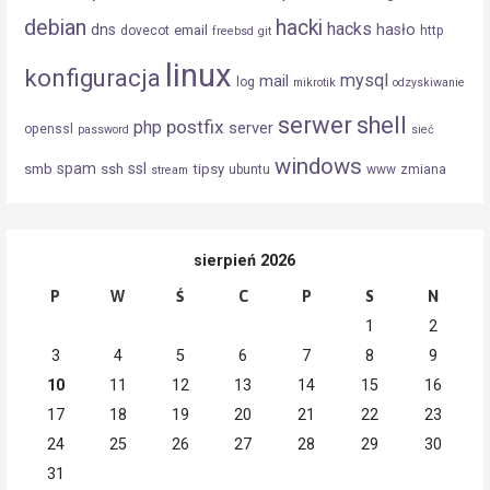
debian
hacki
hacks
dns
hasło
email
dovecot
http
freebsd
git
linux
konfiguracja
mysql
mail
log
mikrotik
odzyskiwanie
serwer
shell
postfix
php
server
openssl
password
sieć
windows
spam
ssl
smb
ssh
tipsy
ubuntu
www
zmiana
stream
sierpień 2026
P
W
Ś
C
P
S
N
1
2
3
4
5
6
7
8
9
10
11
12
13
14
15
16
17
18
19
20
21
22
23
24
25
26
27
28
29
30
31