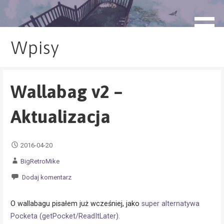
Przejdź
do
blog.monogatari.pl
treści
Wpisy
Wallabag v2 –
Aktualizacja
2016-04-20
BigRetroMike
Dodaj komentarz
O wallabagu pisałem już wcześniej, jako
super alternatywa
Pocketa (getPocket/ReadItLater).