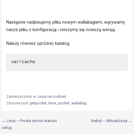
Następnie nadpisujemy pliku nowym wallabagiem, wgrywamy
nasze pliku z konfiguracją i cieszymy się nowszą wersją.
Należy również opróźnić katalog
var/cache
Zamieszczono w:
Linux na codzień
Złożone pod:
getpocket
,
linux
,
pocket
,
wallabag
Nawigacja
← Linux – Prosta strona statusu
Baikal – Aktualizacja →
usług
wpisu