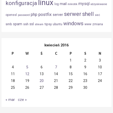
linux
konfiguracja
mysql
mail
log
mikrotik
odzyskiwanie
serwer
shell
postfix
php
server
openssl
password
sieć
windows
spam
ssl
smb
ssh
tipsy
ubuntu
www
zmiana
stream
kwiecień 2016
P
W
Ś
C
P
S
N
1
2
3
4
5
6
7
8
9
10
11
12
13
14
15
16
17
18
19
20
21
22
23
24
25
26
27
28
29
30
« mar
cze »