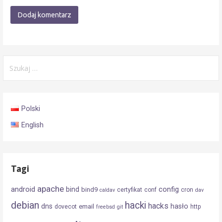
Szukaj:
Polski
English
Tagi
apache
android
config
bind
bind9
certyfikat
conf
cron
caldav
dav
debian
hacki
hacks
dns
hasło
email
dovecot
http
freebsd
git