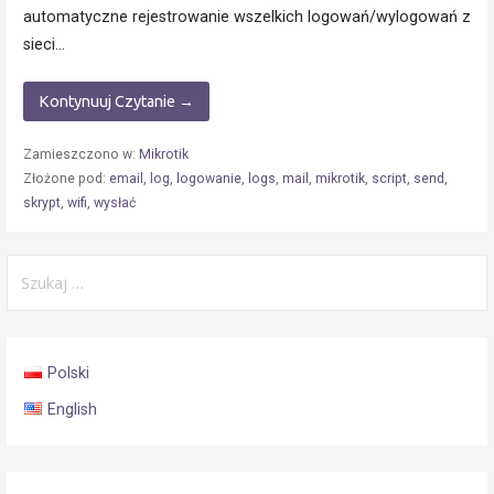
automatyczne rejestrowanie wszelkich logowań/wylogowań z
sieci…
Kontynuuj Czytanie →
Zamieszczono w:
Mikrotik
Złożone pod:
email
,
log
,
logowanie
,
logs
,
mail
,
mikrotik
,
script
,
send
,
skrypt
,
wifi
,
wysłać
Szukaj:
Polski
English