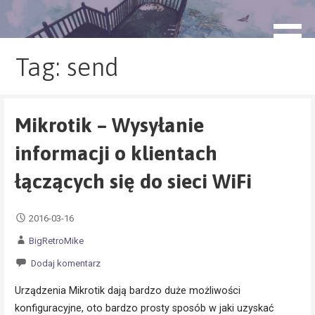
Przejdź
do
blog.monogatari.pl
treści
Tag: send
Mikrotik – Wysyłanie
informacji o klientach
łączących się do sieci WiFi
2016-03-16
BigRetroMike
Dodaj komentarz
Urządzenia Mikrotik dają bardzo duże możliwości
konfiguracyjne, oto bardzo prosty sposób w jaki uzyskać