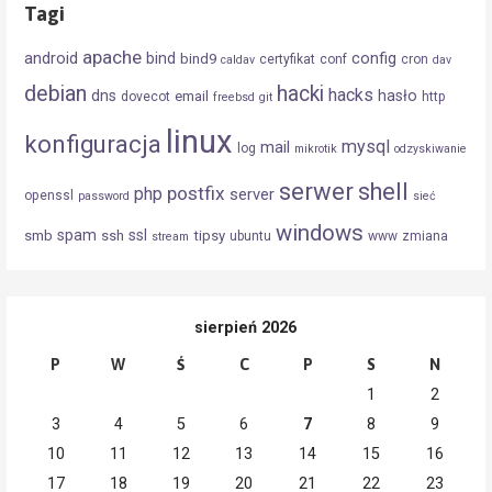
Tagi
apache
android
config
bind
bind9
certyfikat
conf
cron
caldav
dav
debian
hacki
hacks
dns
hasło
email
dovecot
http
freebsd
git
linux
konfiguracja
mysql
mail
log
mikrotik
odzyskiwanie
serwer
shell
postfix
php
server
openssl
password
sieć
windows
spam
ssl
smb
ssh
tipsy
ubuntu
www
zmiana
stream
sierpień 2026
P
W
Ś
C
P
S
N
1
2
3
4
5
6
7
8
9
10
11
12
13
14
15
16
17
18
19
20
21
22
23