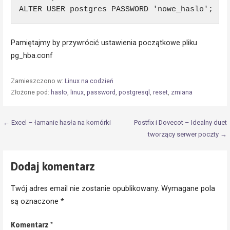
ALTER USER postgres PASSWORD 'nowe_haslo';
Pamiętajmy by przywrócić ustawienia początkowe pliku
pg_hba.conf
Zamieszczono w:
Linux na codzień
Złożone pod:
hasło
,
linux
,
password
,
postgresql
,
reset
,
zmiana
Nawigacja
← Excel – łamanie hasła na komórki
Postfix i Dovecot – Idealny duet
tworzący serwer poczty →
wpisu
Dodaj komentarz
Twój adres email nie zostanie opublikowany.
Wymagane pola
są oznaczone
*
Komentarz
*