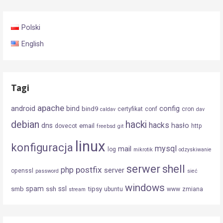
Polski
English
Tagi
apache
android
config
bind
bind9
certyfikat
conf
cron
caldav
dav
debian
hacki
hacks
dns
hasło
email
dovecot
http
freebsd
git
linux
konfiguracja
mysql
mail
log
mikrotik
odzyskiwanie
serwer
shell
postfix
php
server
openssl
password
sieć
windows
spam
ssl
smb
ssh
tipsy
ubuntu
www
zmiana
stream