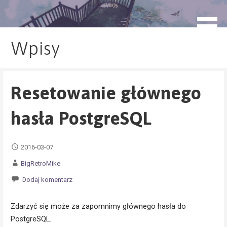
Przejdź
do
blog.monogatari.pl
treści
Wpisy
Resetowanie głównego
hasła PostgreSQL
2016-03-07
BigRetroMike
Dodaj komentarz
Zdarzyć się może za zapomnimy głównego hasła do
PostgreSQL.