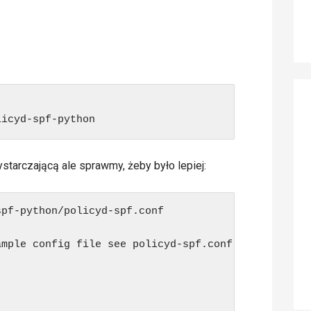
licyd-spf-python
starczającą ale sprawmy, żeby było lepiej:
pf-python/policyd-spf.conf

mple config file see policyd-spf.conf.commented
