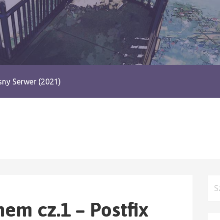
ny Serwer (2021)
Szu
em cz.1 – Postfix