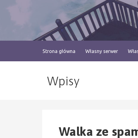
Przejdź
do
treści
blog.monogatari.pl
Strona główna
Własny serwer
Włas
Wpisy
Walka ze spam