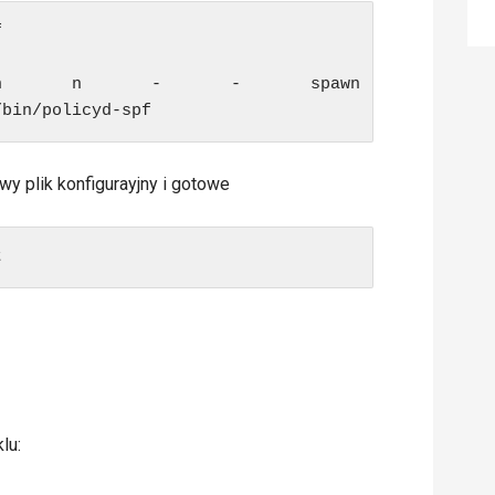


       n       -       -       spawn

/bin/policyd-spf
wy plik konfigurayjny i gotowe
t
lu: