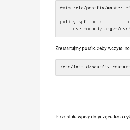
#vim /etc/postfix/master.cf
policy-spf  unix  -       n
     user=nobody argv=/usr
Zrestartujmy posfix, żeby wczytał no
/etc/init.d/postfix restar
Pozostałe wpisy dotyczące tego cyk