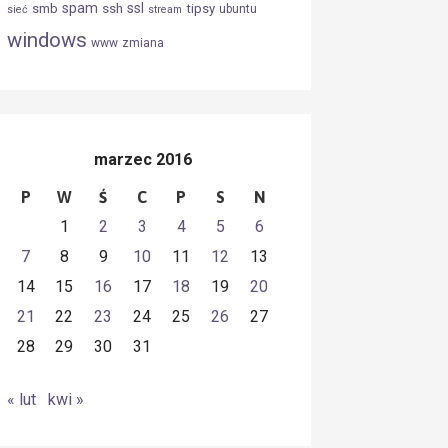
spam
ssl
smb
ssh
tipsy
ubuntu
sieć
stream
windows
www
zmiana
marzec 2016
P
W
Ś
C
P
S
N
1
2
3
4
5
6
7
8
9
10
11
12
13
14
15
16
17
18
19
20
21
22
23
24
25
26
27
28
29
30
31
« lut
kwi »