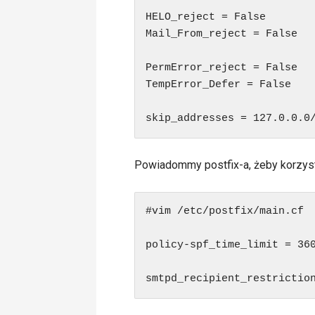
HELO_reject = False

Mail_From_reject = False

PermError_reject = False

TempError_Defer = False

Powiadommy postfix-a, żeby korzys
#vim /etc/postfix/main.cf

policy-spf_time_limit = 360
smtpd_recipient_restrictio