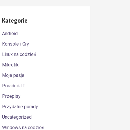
Kategorie
Android
Konsole i Gry
Linux na codzień
Mikrotik
Moje pasje
Poradnik IT
Przepisy
Przydatne porady
eject_unauth_destination,check_policy_service unix
Uncategorized
Windows na codzień