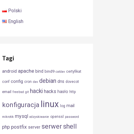
Polski
English
Tagi
apache
android
bind
bind9
certyfikat
caldav
debian
config
dns
conf
cron
dovecot
dav
hacki
hacks
hasło
email
http
freebsd
git
linux
konfiguracja
mail
log
mysql
openssl
mikrotik
odzyskiwanie
password
serwer
shell
postfix
php
server