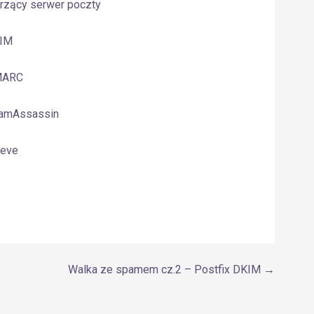
orzący serwer poczty
KIM
DMARC
pamAssassin
ieve
Walka ze spamem cz.2 – Postfix DKIM →