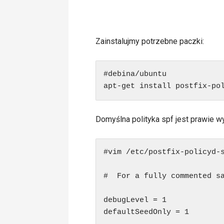
Zainstalujmy potrzebne paczki:
#debina/ubuntu

apt-get install postfix-po
Domyślna polityka spf jest prawie wy
#vim /etc/postfix-policyd-s
#  For a fully commented sa
debugLevel = 1

defaultSeedOnly = 1
