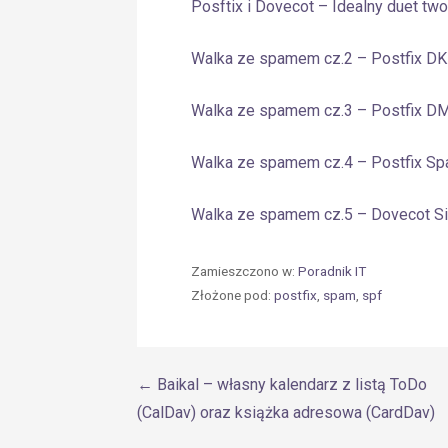
Posftix i Dovecot – Idealny duet tw
Walka ze spamem cz.2 – Postfix D
Walka ze spamem cz.3 – Postfix 
Walka ze spamem cz.4 – Postfix S
Walka ze spamem cz.5 – Dovecot S
Zamieszczono w:
Poradnik IT
Złożone pod:
postfix
,
spam
,
spf
Nawigacja
← Baikal – własny kalendarz z listą ToDo
(CalDav) oraz książka adresowa (CardDav)
wpisu