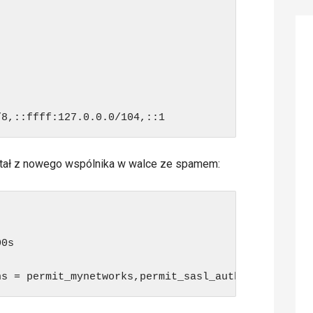
tał z nowego wspólnika w walce ze spamem:
0s

ns = permit_mynetworks,permit_sasl_authenticated,r